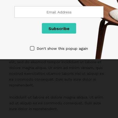
About Justin BArrett
Hey Technology Enthusiast,
Incididunt ut labore et dolore magna aliqua. Ut enim ad ut
aliquip ex ea commodo consequat. Duis aute irure dolor in
Don't show this popup again
reprehenderit.
Lorem ipsum dolor sit amet, consectetur adipisicing
elit, sed do eiusmod tempor incididunt ut labore et
dolore magna aliqua. Ut enim ad minim veniam, quis
nostrud exercitation ullamco laboris nisi ut aliquip ex
ea commodo consequat. Duis aute irure dolor in
reprehenderit.
Incididunt ut labore et dolore magna aliqua. Ut enim
ad ut aliquip ex ea commodo consequat. Duis aute
irure dolor in reprehenderit.