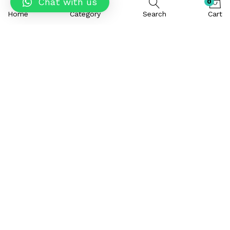
Chat with us
0
Home
Category
Search
Cart
Incididunt ut labore et dolore magna
aliqua. Ut enim ad ut aliquip ex ea
commodo consequat. Duis aute irure
dolor in reprehenderit.
Ut labore et dolore magna aliqua. Ut
enim ad ut aliquip ex ea commodo
consequat. Duis aute irure dolor in
reprehenderit lorem ipsum.