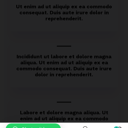
Ut enim ad ut aliquip ex ea commodo
consequat. Duis aute irure dolor in
reprehenderit.
Incididunt ut labore et dolore magna
aliqua. Ut enim ad ut aliquip ex ea
commodo consequat. Duis aute irure
dolor in reprehenderit.
Labore et dolore magna aliqua. Ut
enim ad ut aliquip ex ea commodo
consequat.